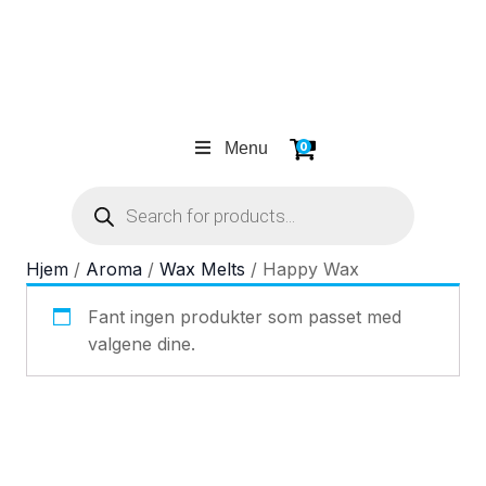
Menu
0
Products
search
Hjem
/
Aroma
/
Wax Melts
/ Happy Wax
Fant ingen produkter som passet med
valgene dine.