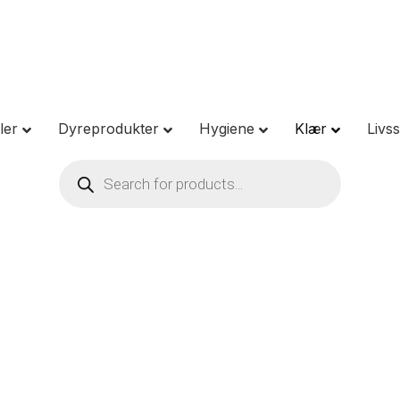
ler
Dyreprodukter
Hygiene
Klær
Livsst
Products
search