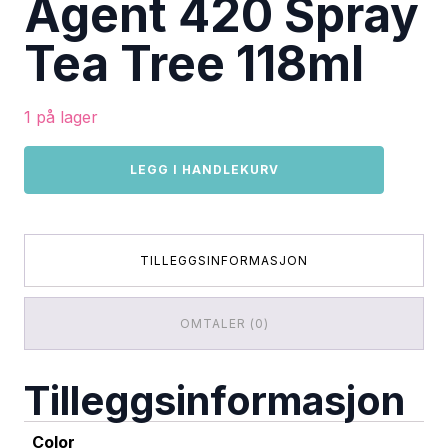
Agent 420 Spray
Tea Tree 118ml
1 på lager
Agent
LEGG I HANDLEKURV
420
Spray
Tea
Tree
118ml
TILLEGGSINFORMASJON
antall
OMTALER (0)
Tilleggsinformasjon
Color