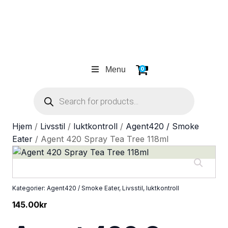
Menu
0
Products
search
Hjem
/
Livsstil
/
luktkontroll
/
Agent420 / Smoke
Eater
/ Agent 420 Spray Tea Tree 118ml
Kategorier:
Agent420 / Smoke Eater
,
Livsstil
,
luktkontroll
145.00
kr