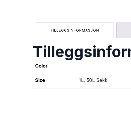
TILLEGGSINFORMASJON
Tilleggsinfo
Color
Size
1L
,
50L Sekk