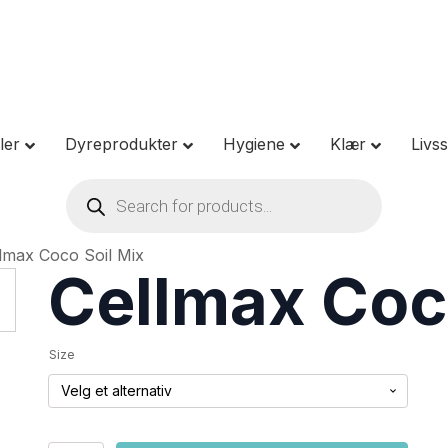
ler
Dyreprodukter
Hygiene
Klær
Livsst
Products
search
lmax Coco Soil Mix
Cellmax Coc
Size