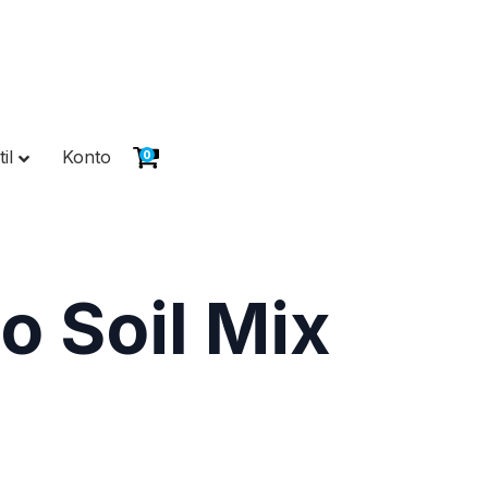
il
Konto
0
o Soil Mix