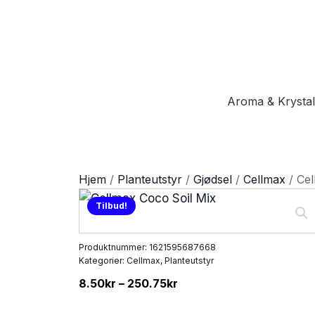
Aroma & Krystal
Hjem
/
Planteutstyr
/
Gjødsel
/
Cellmax
/ Cel
Tilbud!
Produktnummer:
1621595687668
Kategorier:
Cellmax
,
Planteutstyr
8.50
kr
–
250.75
kr