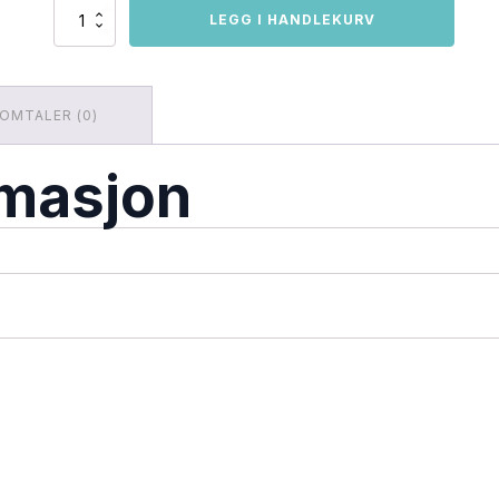
Cellmax
LEGG I HANDLEKURV
Coco
Soil
Mix
antall
OMTALER (0)
rmasjon