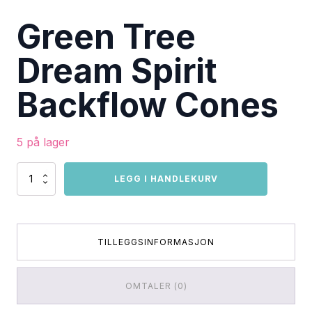
Green Tree
Dream Spirit
Backflow Cones
5 på lager
Green
LEGG I HANDLEKURV
Tree
Dream
Spirit
Backflow
Cones
TILLEGGSINFORMASJON
antall
OMTALER (0)