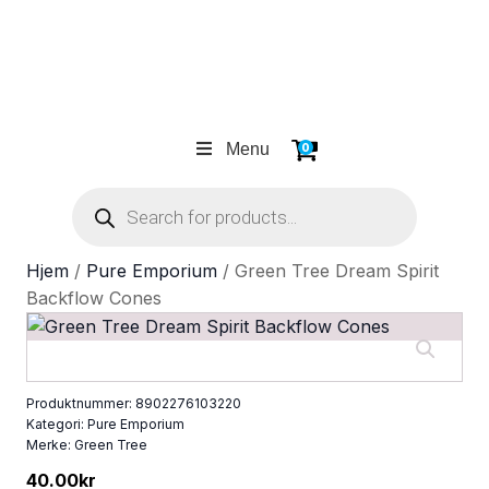
Menu
0
Products
search
Hjem
/
Pure Emporium
/ Green Tree Dream Spirit
Backflow Cones
Produktnummer:
8902276103220
Kategori:
Pure Emporium
Merke:
Green Tree
40.00
kr