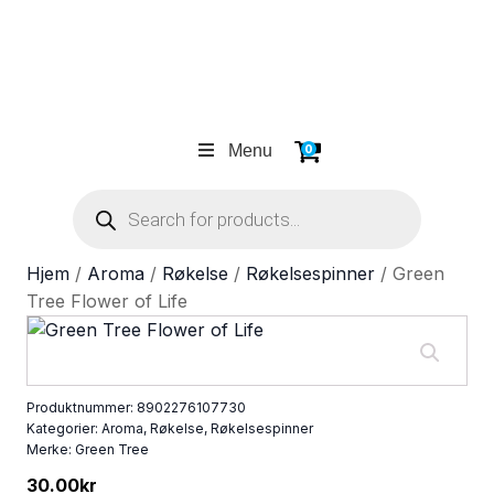
Menu
0
Products
search
Hjem
/
Aroma
/
Røkelse
/
Røkelsespinner
/ Green
Tree Flower of Life
Produktnummer:
8902276107730
Kategorier:
Aroma
,
Røkelse
,
Røkelsespinner
Merke:
Green Tree
30.00
kr