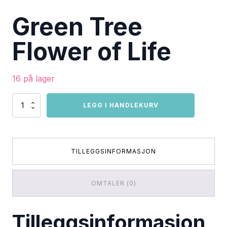
Green Tree
Flower of Life
16 på lager
Green
LEGG I HANDLEKURV
Tree
Flower
of
Life
antall
TILLEGGSINFORMASJON
OMTALER (0)
Tilleggsinformasjon