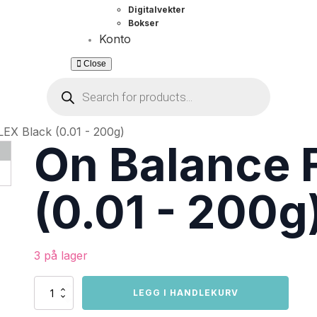
Digitalvekter
Bokser
Konto
Close
Products
search
EX Black (0.01 - 200g)
On Balance 
(0.01 - 200g
3 på lager
On
LEGG I HANDLEKURV
Balance
FLEX