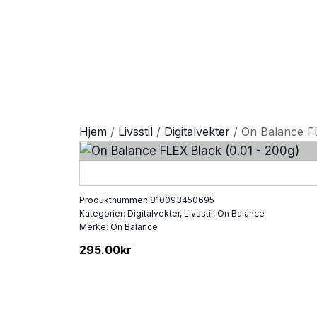
Hjem
/
Livsstil
/
Digitalvekter
/ On Balance FL
Produktnummer:
810093450695
Kategorier:
Digitalvekter
,
Livsstil
,
On Balance
Merke:
On Balance
295.00
kr