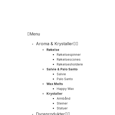
Menu
Aroma & Krystaller
Røkelse
Røkelsespinner
Røkelsescones
Røkelsesholdere
Salvie & Palo Santo
Salvie
Palo Santo
Wax Melts
Happy Wax
Krystaller
Armbånd
Steiner
Statuer
Dyreprodukter