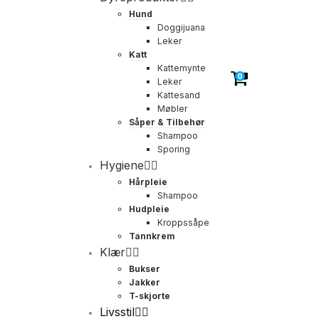
Hund
Doggijuana
Leker
Katt
Kattemynte
0
Leker
Kattesand
Møbler
Såper & Tilbehør
Shampoo
Sporing
Hygiene
Hårpleie
Shampoo
Hudpleie
Kroppssåpe
Tannkrem
Klær
Bukser
Jakker
T-skjorte
Livsstil