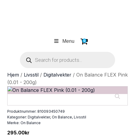
Menu
0
Products
search
Hjem
/
Livsstil
/
Digitalvekter
/ On Balance FLEX Pink
(0.01 - 200g)
Produktnummer:
810093450749
Kategorier:
Digitalvekter
,
On Balance
,
Livsstil
Merke:
On Balance
295.00
kr