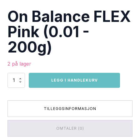
On Balance FLEX
Pink (0.01 -
200g)
2 på lager
On
LEGG I HANDLEKURV
Balance
FLEX
Pink
(0.01
-
TILLEGGSINFORMASJON
200g)
antall
OMTALER (0)