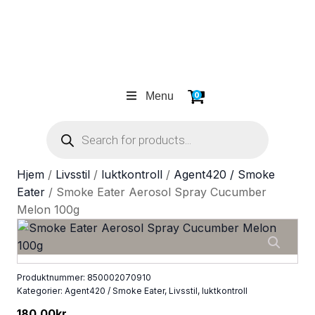
Menu
0
Products
search
Hjem
/
Livsstil
/
luktkontroll
/
Agent420 / Smoke
Eater
/ Smoke Eater Aerosol Spray Cucumber
Melon 100g
Produktnummer:
850002070910
Kategorier:
Agent420 / Smoke Eater
,
Livsstil
,
luktkontroll
180.00
kr