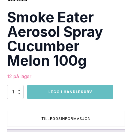
Smoke Eater
Aerosol Spray
Cucumber
Melon 100g
12 på lager
Smoke
LEGG I HANDLEKURV
Eater
Aerosol
Spray
Cucumber
Melon
TILLEGGSINFORMASJON
100g
antall