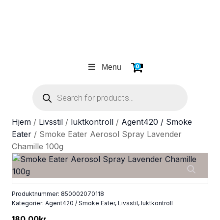
Menu
0
Products
search
Hjem
/
Livsstil
/
luktkontroll
/
Agent420 / Smoke
Eater
/ Smoke Eater Aerosol Spray Lavender
Chamille 100g
Produktnummer:
850002070118
Kategorier:
Agent420 / Smoke Eater
,
Livsstil
,
luktkontroll
180.00
kr