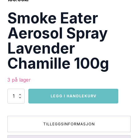
Smoke Eater
Aerosol Spray
Lavender
Chamille 100g
3 på lager
Smoke
LEGG I HANDLEKURV
Eater
Aerosol
Spray
Lavender
Chamille
TILLEGGSINFORMASJON
100g
antall