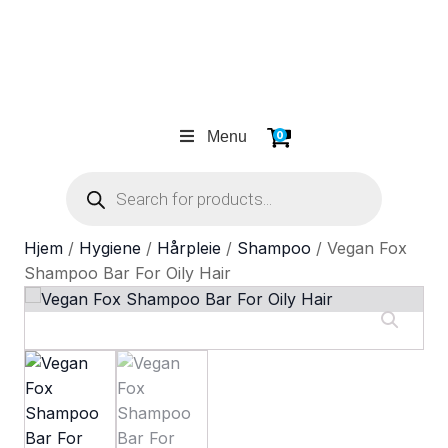
Menu
0
Products
search
Hjem
/
Hygiene
/
Hårpleie
/
Shampoo
/ Vegan Fox
Shampoo Bar For Oily Hair