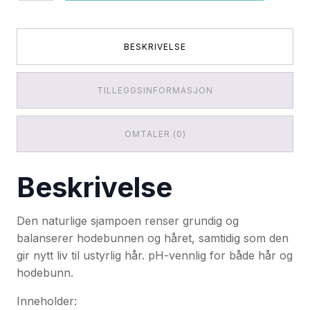
Shampoo
Bar
For
Oily
BESKRIVELSE
Hair
antall
TILLEGGSINFORMASJON
OMTALER (0)
Beskrivelse
Den naturlige sjampoen renser grundig og
balanserer hodebunnen og håret, samtidig som den
gir nytt liv til ustyrlig hår. pH-vennlig for både hår og
hodebunn.
Inneholder: