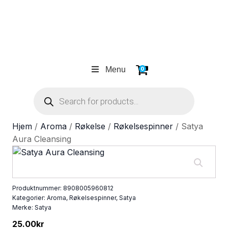
Menu
0
Products
search
Hjem
/
Aroma
/
Røkelse
/
Røkelsespinner
/ Satya
Aura Cleansing
Produktnummer:
8908005960812
Kategorier:
Aroma
,
Røkelsespinner
,
Satya
Merke:
Satya
25.00
kr