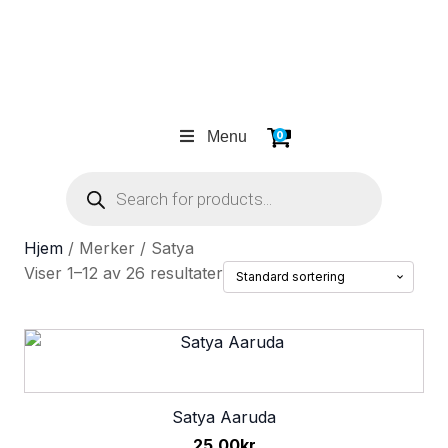
Menu
0
Products
search
Hjem
/ Merker / Satya
Viser 1–12 av 26 resultater
Satya Aaruda
25.00
kr