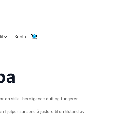
il
Konto
0
pa
 en stille, beroligende duft og fungerer
hjelper sansene å justere til en tilstand av