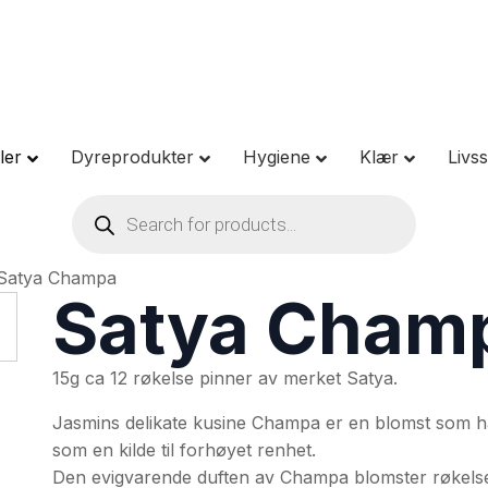
ler
Dyreprodukter
Hygiene
Klær
Livsst
Products
search
Satya Champa
Satya Cham
15g ca 12 røkelse pinner av merket Satya.
Jasmins delikate kusine Champa er en blomst som har
som en kilde til forhøyet renhet.
Den evigvarende duften av Champa blomster røkelsen 