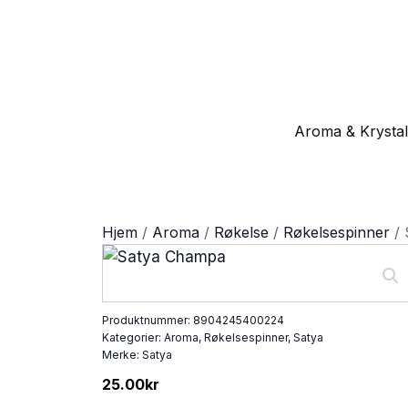
Aroma & Krystal
Hjem
/
Aroma
/
Røkelse
/
Røkelsespinner
/ 
Produktnummer:
8904245400224
Kategorier:
Aroma
,
Røkelsespinner
,
Satya
Merke:
Satya
25.00
kr